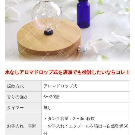
水なしアロマドロップ式を店頭でも検討したいならコレ！
拡散方式
アロマドロップ式
香りの強さ
6〜20畳
タイマー
無し
・タンク容量：2〜3ml程度
お手入れ・手間
・お手入れ：エタノールを噴出→自然乾燥60
分