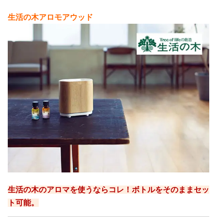
のモードになりますし、逆に「ONを60S／OFFを
生活の木アロモアウッド
10S」にすると60秒噴射して10秒休む、香りが強いモ
ードにできますよ。
アロマが2本無料で選べる！
さらにFONDを購入するショップによっては、10mlの
エッセンシャルオイルが2本無料でついてきます。
その2本のアロマは自分で数種類の中から選べるので、
届いてすぐに自分の好きな香りを楽しむことができま
すよ(^^)
どれを選んでいいか迷う時は、柑橘系、フローラル系
など比較的香りが想像しやすいものから選ぶのがおす
生活の木のアロマを使うならコレ！ボトルをそのままセッ
すめです！
ト可能。