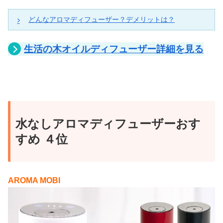
どんなアロマディフューザー？デメリットは？
昔ながらのアロマドロップ式
生活の木オイルディフューザー詳細を見る
この水なしアロマディフューザーは昔ながらのアロマ
ドロップ式という拡散方式で、アロマを空気の力で気
化させて漂わせるタイプです。
最近では超音波タイプが主流になり種類が少なくなっ
水なしアロマディフューザーおす
てきていますが、昔ながらのアロマを楽しみたい！と
いう人にはおすすめかもしれませんね(^^)
すめ ４位
アロマドロップ式が気になっていて、店頭でも実際に
見てみたい！という人は「生活の木オイルディフュー
AROMA MOBI
ザー」を選びましょう！
デメリット1：