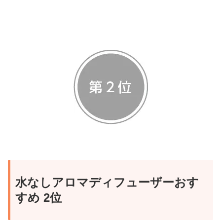
FONDは充電式コードレスのアロマディフューザーな
ので、置き場所を選びません。
さすがにバッグに入れて家の外に持ち運ぶのは難しい
ですが、家の中であればパッと移動させて色々な場所
でアロマを楽しむことができますよ(^^)
例えばくつろぎタイムはリビングに、就寝時は寝室に
移動させるといったことも、ラクラクできちゃいま
す！
アロマの強さが自由自在
またFONDを上から見ると、こんな風にボタンが沢山
ついていて、これを操作することで様々な間欠運転を
水なしアロマディフューザーおす
設定できます。
すめ 2位
例えば「左側のONを10S／右側のOFFを60S」にする
と、10秒アロマを噴射して60秒休むという香りが弱め