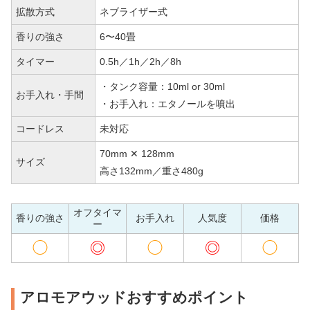
拡散方式
ネブライザー式
香りの強さ
6〜40畳
タイマー
0.5h／1h／2h／8h
・タンク容量：10ml or 30ml
お手入れ・手間
・お手入れ：エタノールを噴出
コードレス
未対応
70mm ✕ 128mm
サイズ
高さ132mm／重さ480g
オフタイマ
香りの強さ
お手入れ
人気度
価格
ー
◯
◎
◯
◎
◯
アロモアウッドおすすめポイント