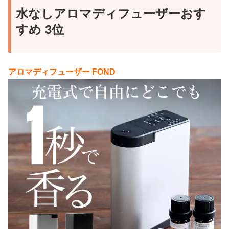
水なしアロマディフューザーおす
AROMA MOBIの直径のサイズはペットボトルよりも2
すめ 3位
～3cm大きい程度のコンパクトサイズになっていま
す。
もしあなたが所有している車のドリンクホルダーが、
ペットボトルが余裕で入るくらいのサイズなら、
アロマディフューザー FOND
AROMA MOBIをドリンクホルダーに挿しておけばコン
パクトでおしゃれにアロマを楽しめますよ。
デメリット：
10mlビンへの移し替えが億劫
AROMA MOBIに使用するエッセンシャルオイルは
別売りですが、購入したオイルは専用のビンに移
し替えて、本体にセットする必要があります。
それだけでも少し手間なのですが、それに加えて
ビンの容量が10mlなのでスグにオイルが無くな