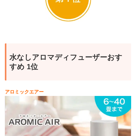
もし生活の木のアロマを使いたい！という場合は、ア
ロモアウッドを選びましょう！
生活の木10mlアロマが無料！
さらにアロモアウッドはショップによっては10mlのエ
ッセンシャルオイルが無料でついてきます。
水なしアロマディフューザーおす
オイルは1本2,000円近くするので、これはかなりオト
すめ 1位
クですね！
10mlエッセンシャルオイルが無料のショップはこちら
です(^^)
アロミックエアー
↓↓↓