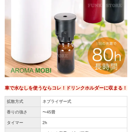
定期的なお手入れが面倒
アロマドロップ式は全てそうなのですが、水なし
アロマディフューザーの3つの拡散方式の中で一番
お手入れが面倒です。
お手入れは完ぺきにこなすと「グラス内に残った
オイルをティッシュなどで吸い取る→エタノール
を入れて15分くらい噴射→1時間くらい乾燥」と
いう感じで、結構時間がかかってしまいます。
そこまで時間がさけないという人は、他の水なし
アロマディフューザーにした方が良いかもしれま
車で水なしを使うならコレ！ドリンクホルダーに収まる！
せんね。
拡散方式
ネブライザー式
デメリット2：
オフタイマー機能は無し
香りの強さ
〜45畳
タイマー
2h
生活の木オイルディフューザーにはタイマー機能