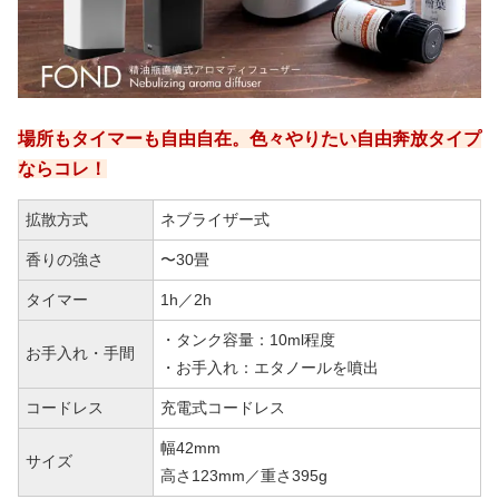
り、頻繁にエッセンシャルオイルの継ぎ足しが必
要です。
時々ドライブするくらいなら、それも気にならな
いので、車内に良い香りを漂わせたい人だけ
場所もタイマーも自由自在。色々やりたい自由奔放タイプ
AROMA MOBIを選びましょう！
ならコレ！
拡散方式
ネブライザー式
香りの強さ
〜30畳
タイマー
1h／2h
・タンク容量：10ml程度
お手入れ・手間
・お手入れ：エタノールを噴出
コードレス
充電式コードレス
幅42mm
サイズ
高さ123mm／重さ395g