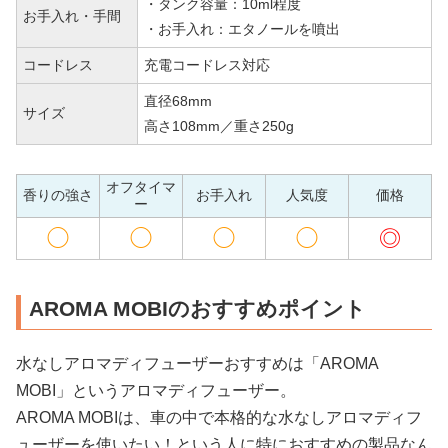
・タンク容量：10ml程度
が付いていません。
お手入れ・手間
・お手入れ：エタノールを噴出
昔はそれが当たり前でしたが、便利なアロマディ
フューザーが増えたので目立つデメリットですよ
コードレス
充電コードレス対応
ね(^^;
直径68mm
アロマドロップ式でタイマー機能も欲しいのな
サイズ
高さ108mm／重さ250g
ら、後の紹介する「木目オイルディフューザー」
も検討しましょう。
オフタイマ
香りの強さ
お手入れ
人気度
価格
ー
◯
◯
◯
◯
◎
AROMA MOBIのおすすめポイント
水なしアロマディフューザーおすすめは「AROMA
MOBI」というアロマディフューザー。
AROMA MOBIは、車の中で本格的な水なしアロマディフ
ューザーを使いたい！という人に特におすすめの製品なん