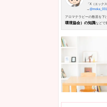
「X（エック
→
@moka_0
アロマテラピーの敷居を下
環境協会）の知識
などで