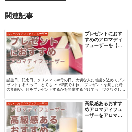
関連記事
プレゼントにおす
おしゃれなアロマディフューザー
すめのアロマディ
フューザーを【歴
10年】の私が考え
てみました
誕生日、記念日、クリスマスや母の日、大切な人に感謝を込めてプレ
ゼントするのって、とてもいい習慣ですね。 プレゼントを渡した時
の笑顔や、何をプレゼントするかを想像するだけでも、ワクワクして
きます(^^) そんなプレゼント選びに「アロマディフュ...
高級感あるおすす
おしゃれなアロマディフューザー
めアロマディフュ
ーザーをアロマ歴
は10年以上の私が
紹介