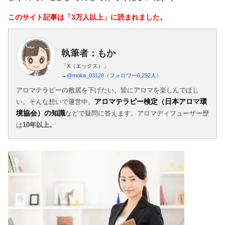
このサイト記事は「3万人以上」に読まれました。
執筆者：もか
「X（エックス）」
→
@moka_03128（フォロワー6,292人）
アロマテラピーの敷居を下げたい。皆にアロマを楽しんでほし
アロマテラピー検定（日本アロマ環
い。そんな想いで運営中。
境協会）の知識
などで疑問に答えます。アロマディフューザー歴
は
10年以上。